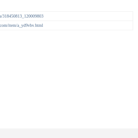
a/318450813_120009803
com/item/a_yd9vbv.html