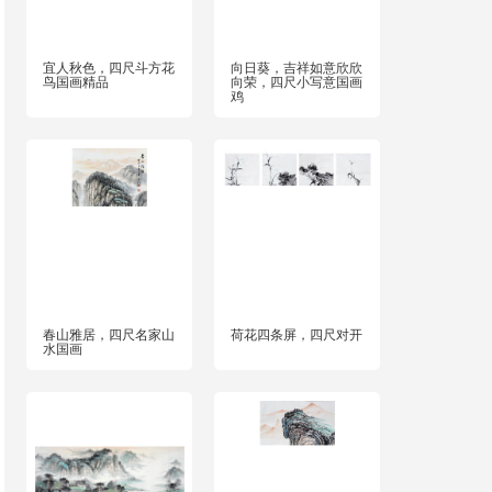
宜人秋色，四尺斗方花
向日葵，吉祥如意欣欣
鸟国画精品
向荣，四尺小写意国画
鸡
春山雅居，四尺名家山
荷花四条屏，四尺对开
水国画