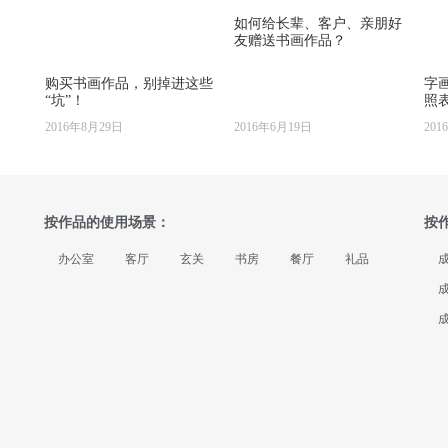
如何给长辈、客户、亲朋好
友赠送书画作品？
购买书画作品，别掉进这些
字
“坑”！
照
2016年8月29日
2016年6月19日
201
按作品的使用场景：
按
办公室
客厅
玄关
书房
餐厅
礼品
成
成