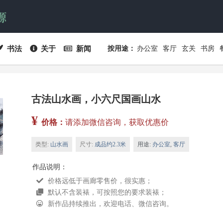
书法
关于
新闻
按用途：
办公室
客厅
玄关
书房
古法山水画，小六尺国画山水
¥
价格：
请添加微信咨询，获取优惠价
类型:
山水画
尺寸:
成品约2.3米
用途:
办公室
,
客厅
作品说明：
价格远低于画廊零售价，很实惠；
默认不含装裱，可按照您的要求装裱；
新作品持续推出，欢迎电话、微信咨询。