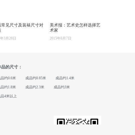
画常见尺寸及装裱尺寸对
美术报：艺术史怎样选择艺
表
术家
6年3月28日
2015年6月7日
作品的尺寸：
品约0.6米
成品约0.85米
成品约1.4米
品约1.8米
成品约2.3米
成品约3米
成品4米以上