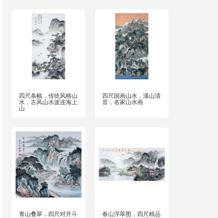
四尺条幅，传统风格山
四尺国画山水，溪山清
水，古风山水波连海上
音，名家山水画
山
青山叠翠，四尺对开斗
春山浮翠图，四尺精品