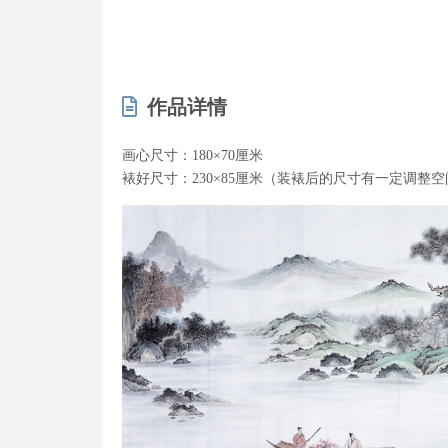
作品详情
画心尺寸：180×70厘米
裱好尺寸：230×85厘米（装裱后的尺寸有一定调整空