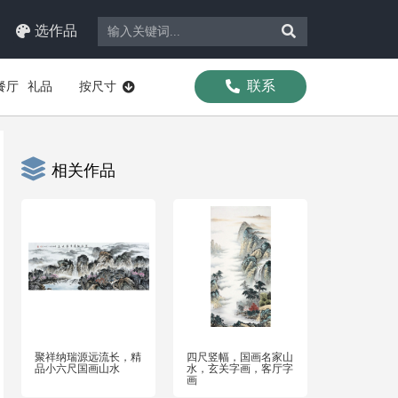
选作品
联系
餐厅
礼品
按尺寸
相关作品
聚祥纳瑞源远流长，精
四尺竖幅，国画名家山
品小六尺国画山水
水，玄关字画，客厅字
画