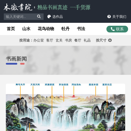
选作品
关于我们
首页
山水
花鸟动物
牡丹
书法
联系
按用途：
办公室
客厅
玄关
书房
餐厅
礼品
按尺寸
书画新闻