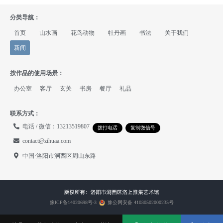
分类导航：
首页
山水画
花鸟动物
牡丹画
书法
关于我们
新闻
按作品的使用场景：
办公室
客厅
玄关
书房
餐厅
礼品
联系方式：
电话 / 微信：13213519807
拨打电话
复制微信号
contact@zihuaa.com
中国·洛阳市涧西区周山东路
豫ICP备14020698号-3
豫公网安备 41030502000235号