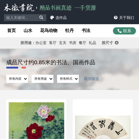
选作品
关于我们
首页
山水
花鸟动物
牡丹
书法
联系
按用途：
办公室
客厅
玄关
书房
餐厅
礼品
按尺寸
成品尺寸约0.85米的书法、国画作品
取消筛选