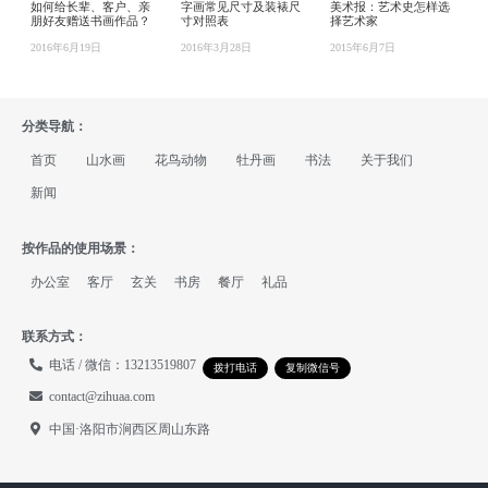
如何给长辈、客户、亲
字画常见尺寸及装裱尺
美术报：艺术史怎样选
朋好友赠送书画作品？
寸对照表
择艺术家
2016年6月19日
2016年3月28日
2015年6月7日
分类导航：
首页
山水画
花鸟动物
牡丹画
书法
关于我们
新闻
按作品的使用场景：
办公室
客厅
玄关
书房
餐厅
礼品
联系方式：
电话 / 微信：13213519807
拨打电话
复制微信号
contact@zihuaa.com
中国·洛阳市涧西区周山东路