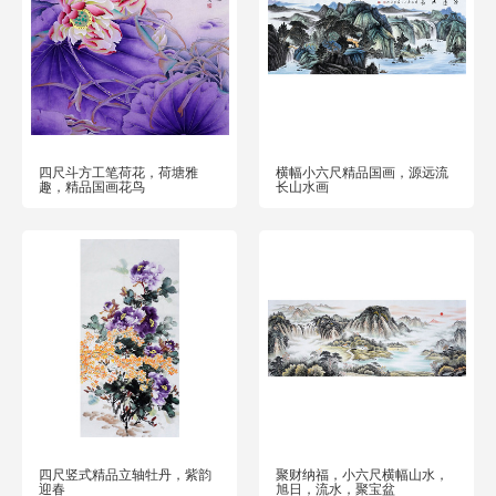
四尺斗方工笔荷花，荷塘雅
横幅小六尺精品国画，源远流
趣，精品国画花鸟
长山水画
四尺竖式精品立轴牡丹，紫韵
聚财纳福，小六尺横幅山水，
迎春
旭日，流水，聚宝盆