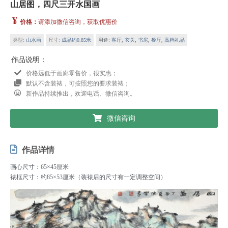
山居图，四尺三开水国画
¥
价格：
请添加微信咨询，获取优惠价
类型:
山水画
尺寸:
成品约0.85米
用途:
客厅
,
玄关
,
书房
,
餐厅
,
高档礼品
作品说明：
价格远低于画廊零售价，很实惠；
默认不含装裱，可按照您的要求装裱；
新作品持续推出，欢迎电话、微信咨询。
微信咨询
作品详情
画心尺寸：65×45厘米
裱框尺寸：约85×53厘米（装裱后的尺寸有一定调整空间）