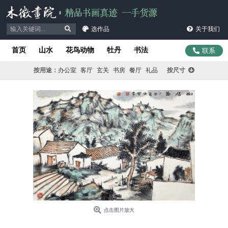
选作品
关于我们
首页
山水
花鸟动物
牡丹
书法
联系
按用途：
办公室
客厅
玄关
书房
餐厅
礼品
按尺寸
点击图片放大