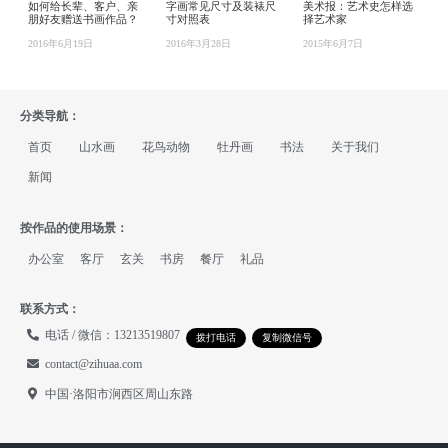
如何给长辈、客户、亲
字画常见尺寸及装裱尺
美术报：艺术史怎样选
朋好友赠送书画作品？
寸对照表
择艺术家
2016年6月19日
2016年3月28日
2015年6月7日
分类导航：
首页
山水画
花鸟动物
牡丹画
书法
关于我们
新闻
按作品的使用场景：
办公室
客厅
玄关
书房
餐厅
礼品
联系方式：
电话 / 微信：13213519807
拨打电话
复制微信号
contact@zihuaa.com
中国·洛阳市涧西区周山东路