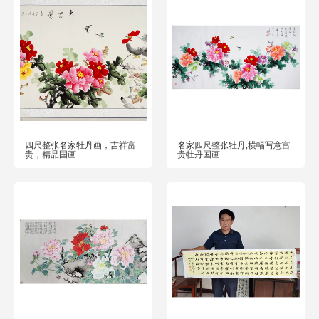
四尺整张名家牡丹画，吉祥富
名家四尺整张牡丹,横幅写意富
贵，精品国画
贵牡丹国画