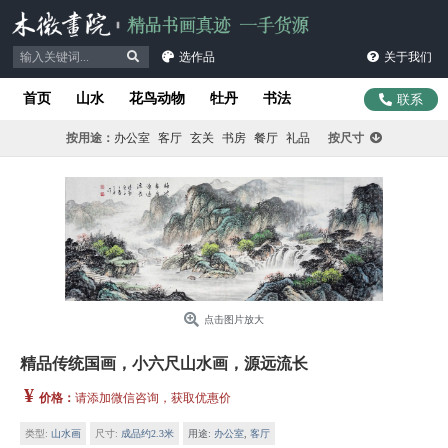
选作品
关于我们
首页
山水
花鸟动物
牡丹
书法
联系
按用途：
办公室
客厅
玄关
书房
餐厅
礼品
按尺寸
点击图片放大
精品传统国画，小六尺山水画，源远流长
¥
价格：
请添加微信咨询，获取优惠价
类型:
山水画
尺寸:
成品约2.3米
用途:
办公室
,
客厅