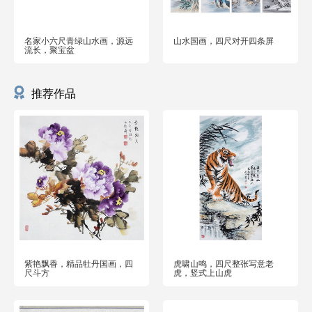
名家小六尺青绿山水画，源远
山水国画，四尺对开四条屏
流长，聚宝盆
推荐作品
紫艳飘香，精品牡丹国画，四
虎啸山鸣，四尺整张写意老
尺斗方
虎，竖式上山虎