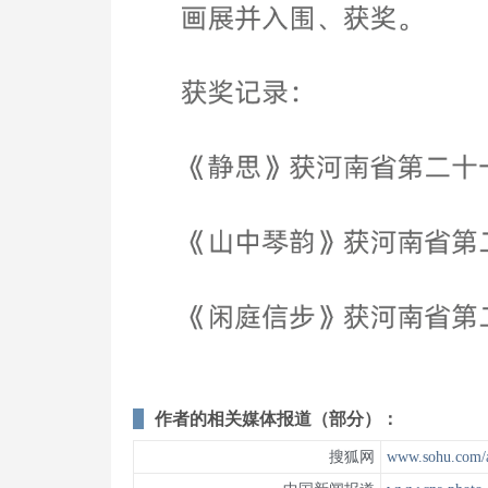
作者的相关媒体报道（部分）：
搜狐网
www.sohu.com/