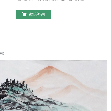
微信咨询
间）