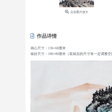
点击图片放大
作品详情
画心尺寸：136×68厘米
裱好尺寸：180×80厘米（装裱后的尺寸有一定调整空