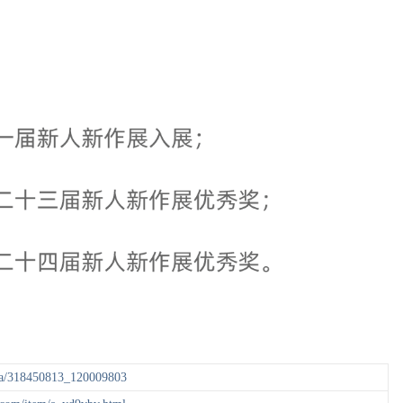
a/318450813_120009803