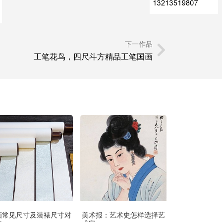
下一作品
工笔花鸟，四尺斗方精品工笔国画
画常见尺寸及装裱尺寸对
美术报：艺术史怎样选择艺