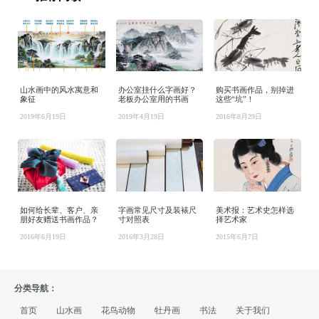
山水画中的风水寓意和
办公室挂什么字画好？
购买书画作品，别掉进
象征
老板办公室用的书画
这些“坑”！
2019年6月19日
2019年4月19日
2016年8月29日
如何给长辈、客户、亲
字画常见尺寸及装裱尺
美术报：艺术史怎样选
朋好友赠送书画作品？
寸对照表
择艺术家
2016年6月19日
2016年3月28日
2015年6月7日
分类导航：
首页
山水画
花鸟动物
牡丹画
书法
关于我们