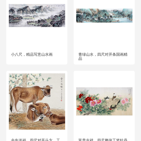
小八尺，精品写意山水画
青绿山水，四尺对开条国画精
品
金牛送福，四尺对开斗方，工
富贵吉祥，四尺整张工笔牡丹