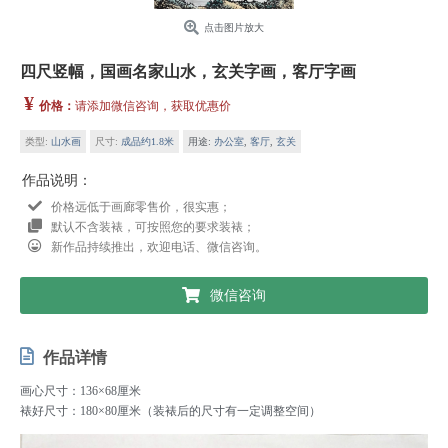
点击图片放大
四尺竖幅，国画名家山水，玄关字画，客厅字画
¥
价格：
请添加微信咨询，获取优惠价
类型:
山水画
尺寸:
成品约1.8米
用途:
办公室
,
客厅
,
玄关
作品说明：
价格远低于画廊零售价，很实惠；
默认不含装裱，可按照您的要求装裱；
新作品持续推出，欢迎电话、微信咨询。
微信咨询
作品详情
画心尺寸：136×68厘米
裱好尺寸：180×80厘米（装裱后的尺寸有一定调整空间）