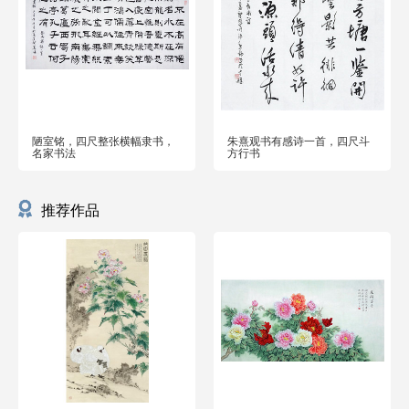
陋室铭，四尺整张横幅隶书，
朱熹观书有感诗一首，四尺斗
名家书法
方行书
推荐作品