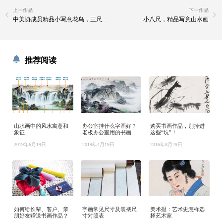
上一作品
下一作品
中美协成员精品小写意花鸟，三尺斗方国画
小八尺，精品写意山水画
推荐阅读
山水画中的风水寓意和
办公室挂什么字画好？
购买书画作品，别掉进
象征
老板办公室用的书画
这些“坑”！
2019年6月19日
2019年4月19日
2016年8月29日
如何给长辈、客户、亲
字画常见尺寸及装裱尺
美术报：艺术史怎样选
朋好友赠送书画作品？
寸对照表
择艺术家