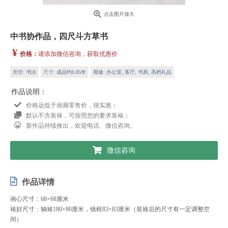
点击图片放大
中书协作品，四尺斗方草书
¥
价格：
请添加微信咨询，获取优惠价
类型:
书法
尺寸:
成品约0.85米
用途:
办公室
,
客厅
,
书房
,
高档礼品
作品说明：
价格远低于画廊零售价，很实惠；
默认不含装裱，可按照您的要求装裱；
新作品持续推出，欢迎电话、微信咨询。
微信咨询
作品详情
画心尺寸：68×68厘米
裱好尺寸：轴裱180×80厘米，镜框83×83厘米（装裱后的尺寸有一定调整空
间）