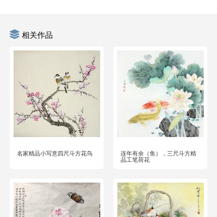
相关作品
名家精品小写意四尺斗方花鸟
连年有余（鱼），三尺斗方精
品工笔荷花