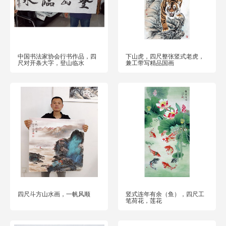
中国书法家协会行书作品，四
下山虎，四尺整张竖式老虎，
尺对开条大字，登山临水
兼工带写精品国画
四尺斗方山水画，一帆风顺
竖式连年有余（鱼），四尺工
笔荷花，莲花