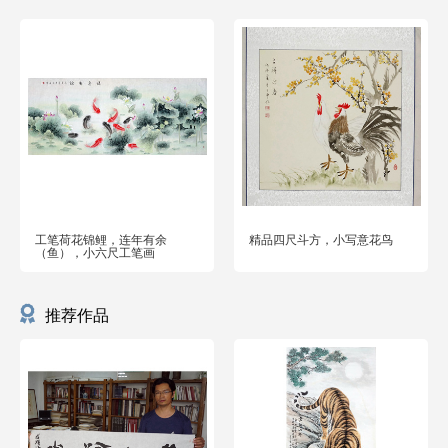
工笔荷花锦鲤，连年有余
精品四尺斗方，小写意花鸟
（鱼），小六尺工笔画
推荐作品