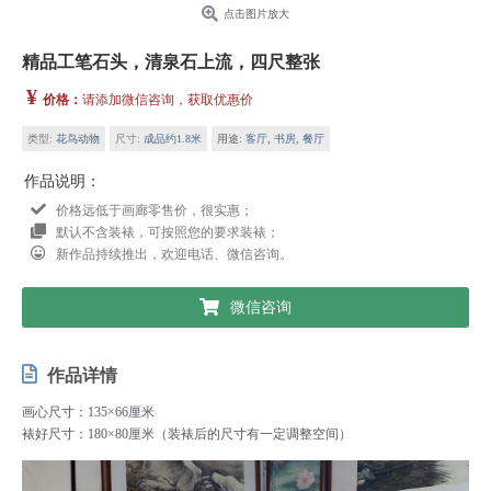
点击图片放大
精品工笔石头，清泉石上流，四尺整张
¥
价格：
请添加微信咨询，获取优惠价
类型:
花鸟动物
尺寸:
成品约1.8米
用途:
客厅
,
书房
,
餐厅
作品说明：
价格远低于画廊零售价，很实惠；
默认不含装裱，可按照您的要求装裱；
新作品持续推出，欢迎电话、微信咨询。
微信咨询
作品详情
画心尺寸：135×66厘米
裱好尺寸：180×80厘米（装裱后的尺寸有一定调整空间）