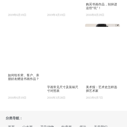
购买书画作品，别掉进
这些“坑”！
2019年6月19日
2019年4月19日
2016年8月29日
如何给长辈、客户、亲
朋好友赠送书画作品？
字画常见尺寸及装裱尺
美术报：艺术史怎样选
寸对照表
择艺术家
2016年6月19日
2016年3月28日
2015年6月7日
分类导航：
首页
山水画
花鸟动物
牡丹画
书法
关于我们