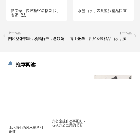
陋室铭，四尺整张横幅隶书，
水墨山水，四尺整张精品国画
名家书法
上一作品
下一作品
四尺整张书法，横幅行书，念奴娇赤壁怀古
青山叠翠，四尺竖幅精品山水，源远流长
推荐阅读
办公室挂什么字画好？
老板办公室用的书画
山水画中的风水寓意和
象征