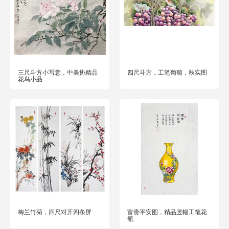
三尺斗方小写意，中美协精品
四尺斗方，工笔葡萄，秋实图
花鸟小品
梅兰竹菊，四尺对开四条屏
富贵平安图，精品竖幅工笔花
瓶