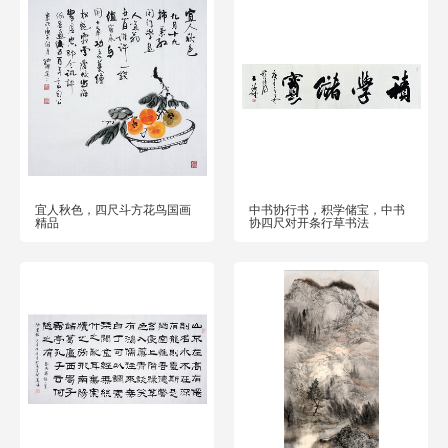
宜人秋色，四尺斗方花鸟国画
中书协行书，积学储宝，中书
精品
协四尺对开条行草书法