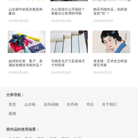
山水画中的风水寓意和
办公室挂什么字画好？
购买书画作品，别掉进
象征
老板办公室用的书画
这些“坑”！
2019年6月19日
2019年4月19日
2016年8月29日
如何给长辈、客户、亲
字画常见尺寸及装裱尺
美术报：艺术史怎样选
朋好友赠送书画作品？
寸对照表
择艺术家
2016年6月19日
2016年3月28日
2015年6月7日
分类导航：
首页
山水画
花鸟动物
牡丹画
书法
关于我们
新闻
按作品的使用场景：