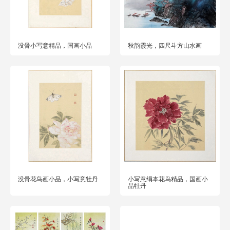
没骨小写意精品，国画小品
秋韵霞光，四尺斗方山水画
没骨花鸟画小品，小写意牡丹
小写意绢本花鸟精品，国画小
品牡丹