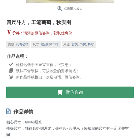
点击图片放大
四尺斗方，工笔葡萄，秋实图
¥
价格：
请添加微信咨询，获取优惠价
类型:
花鸟动物
尺寸:
成品约0.85米
用途:
玄关
,
书房
,
餐厅
作品说明：
价格远低于画廊零售价，很实惠；
默认不含装裱，可按照您的要求装裱；
新作品持续推出，欢迎电话、微信咨询。
微信咨询
作品详情
画心尺寸：68×68厘米
裱好尺寸：轴裱180×80厘米，镜框83×83厘米（装裱后的尺寸有一定调整空
间）