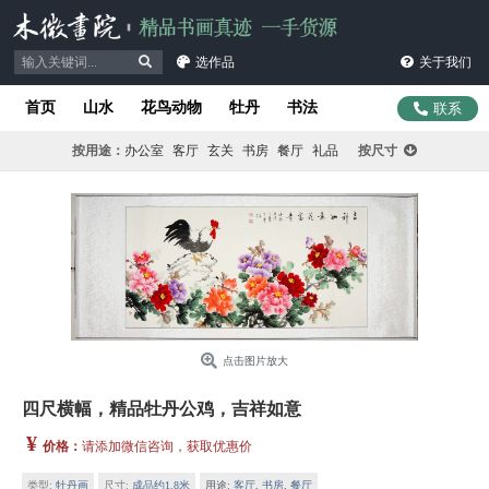
选作品
关于我们
首页
山水
花鸟动物
牡丹
书法
联系
按用途：
办公室
客厅
玄关
书房
餐厅
礼品
按尺寸
点击图片放大
四尺横幅，精品牡丹公鸡，吉祥如意
¥
价格：
请添加微信咨询，获取优惠价
类型:
牡丹画
尺寸:
成品约1.8米
用途:
客厅
,
书房
,
餐厅