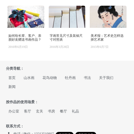
如何给长辈、客户、亲
字画常见尺寸及装裱尺
美术报：艺术史怎样选
朋好友赠送书画作品？
寸对照表
择艺术家
2016年6月19日
2016年3月28日
2015年6月7日
分类导航：
首页
山水画
花鸟动物
牡丹画
书法
关于我们
新闻
按作品的使用场景：
办公室
客厅
玄关
书房
餐厅
礼品
联系方式：
电话 / 微信：13213519807