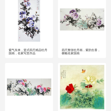
紫气东来，竖式四尺精品牡丹
四尺整张牡丹画，紫韵生香，
国画，名家写意作品
横幅名家国画