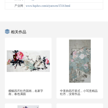
产业网
www.hqshcs.com/a/yaowen/1514.html
相关作品
横幅四尺牡丹国画，名家字
中美协四尺竖式，小写意精品
画，春色满园
牡丹，没骨作品