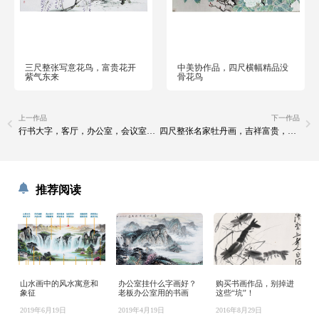
三尺整张写意花鸟，富贵花开
中美协作品，四尺横幅精品没
紫气东来
骨花鸟
上一作品
下一作品
行书大字，客厅，办公室，会议室，书房，四尺对开书法
四尺整张名家牡丹画，吉祥富贵，精品国画
推荐阅读
山水画中的风水寓意和
办公室挂什么字画好？
购买书画作品，别掉进
象征
老板办公室用的书画
这些“坑”！
2019年6月19日
2019年4月19日
2016年8月29日