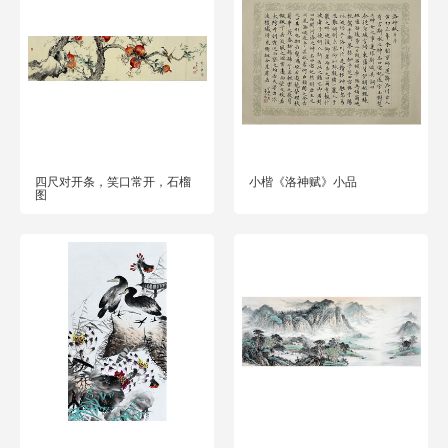
四尺对开条，笑口常开，石榴
小楷《洛神赋》小品
图