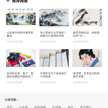
推荐阅读
山水画中的风水寓意和
办公室挂什么字画好？
购买书画作品，别掉进
象征
老板办公室用的书画
这些“坑”！
2019年6月19日
2019年4月19日
2016年8月29日
如何给长辈、客户、亲
字画常见尺寸及装裱尺
美术报：艺术史怎样选
朋好友赠送书画作品？
寸对照表
择艺术家
2016年6月19日
2016年3月28日
2015年6月7日
分类导航：
首页
山水画
花鸟动物
牡丹画
书法
关于我们