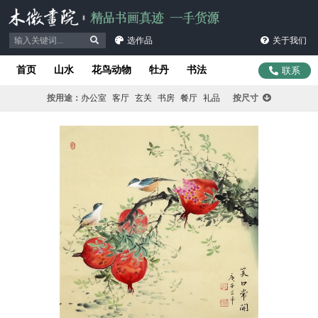
选作品
关于我们
首页
山水
花鸟动物
牡丹
书法
联系
按用途：
办公室
客厅
玄关
书房
餐厅
礼品
按尺寸