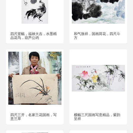
四尺竖幅，福禄大吉，水墨精
和气致祥，国画荷花，四尺斗
品花鸟，葫芦公鸡
方
四尺三开，名家兰花国画，写
横幅三尺国画写意精品，紫韵
意兰草
呈祥