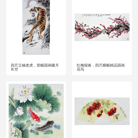
四尺立轴老虎，竖幅国画啸月
红梅报春，四尺横幅精品国画
长空
花鸟