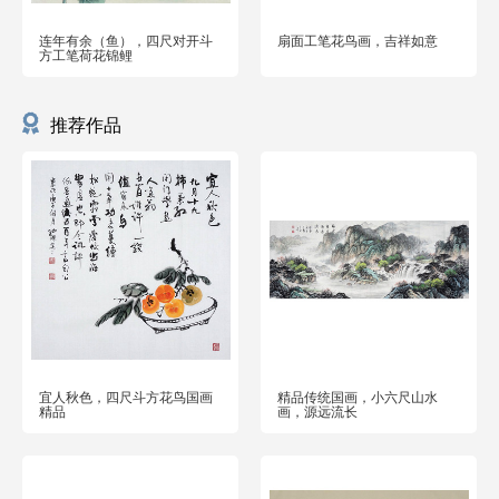
连年有余（鱼），四尺对开斗
扇面工笔花鸟画，吉祥如意
方工笔荷花锦鲤
推荐作品
宜人秋色，四尺斗方花鸟国画
精品传统国画，小六尺山水
精品
画，源远流长