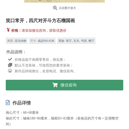
点击图片放大
笑口常开，四尺对开斗方石榴国画
¥
价格：
请添加微信咨询，获取优惠价
类型:
花鸟动物
尺寸:
成品约0.85米
用途:
客厅
,
玄关
,
书房
,
餐厅
作品说明：
价格远低于画廊零售价，很实惠；
默认不含装裱，可按照您的要求装裱；
新作品持续推出，欢迎电话、微信咨询。
微信咨询
作品详情
画心尺寸：68×68厘米
裱好尺寸：轴裱180×80厘米，镜框83×83厘米（装裱后的尺寸有一定调整空
间）