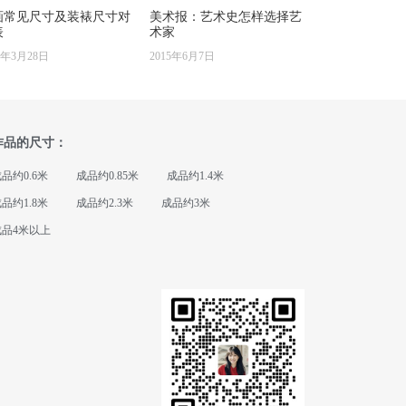
画常见尺寸及装裱尺寸对
美术报：艺术史怎样选择艺
表
术家
6年3月28日
2015年6月7日
作品的尺寸：
品约0.6米
成品约0.85米
成品约1.4米
品约1.8米
成品约2.3米
成品约3米
成品4米以上