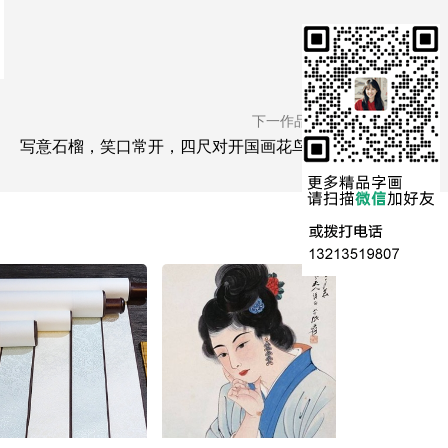
下一作品
写意石榴，笑口常开，四尺对开国画花鸟