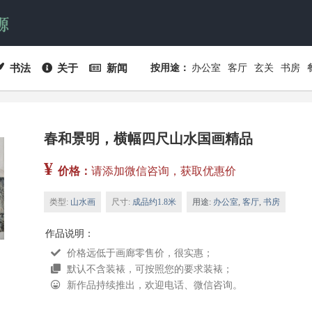
书法
关于
新闻
按用途：
办公室
客厅
玄关
书房
春和景明，横幅四尺山水国画精品
¥
价格：
请添加微信咨询，获取优惠价
类型:
山水画
尺寸:
成品约1.8米
用途:
办公室
,
客厅
,
书房
作品说明：
价格远低于画廊零售价，很实惠；
默认不含装裱，可按照您的要求装裱；
新作品持续推出，欢迎电话、微信咨询。