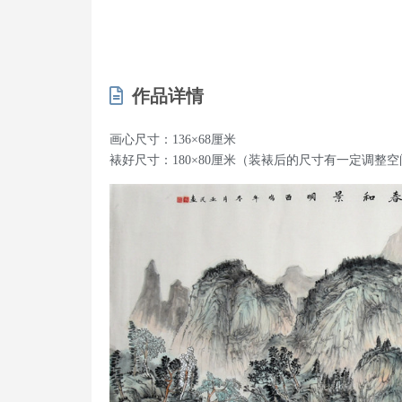
作品详情
画心尺寸：136×68厘米
裱好尺寸：180×80厘米（装裱后的尺寸有一定调整空