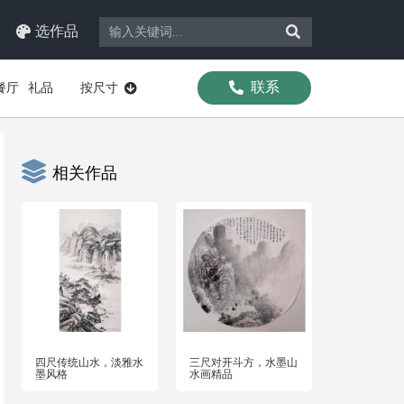
选作品
联系
餐厅
礼品
按尺寸
相关作品
四尺传统山水，淡雅水
三尺对开斗方，水墨山
墨风格
水画精品