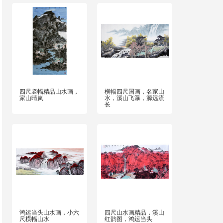
四尺竖幅精品山水画，
横幅四尺国画，名家山
家山晴岚
水，溪山飞瀑，源远流
长
鸿运当头山水画，小六
四尺山水画精品，溪山
尺横幅山水
红韵图，鸿运当头