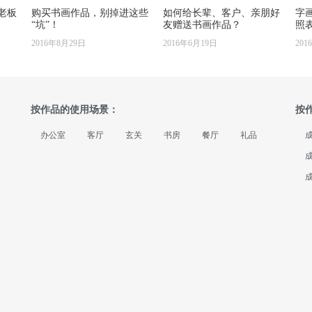
老板
购买书画作品，别掉进这些
如何给长辈、客户、亲朋好
字
“坑”！
友赠送书画作品？
照
2016年8月29日
2016年6月19日
201
按作品的使用场景：
按
办公室
客厅
玄关
书房
餐厅
礼品
成
成