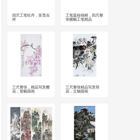
四尺工笔牡丹，富贵吉
工笔荔枝锦鲤，四尺整
祥
张横幅工笔精品
三尺整张，精品写意樱
三尺整张精品写意荷
花，竖幅国画
花，立轴国画