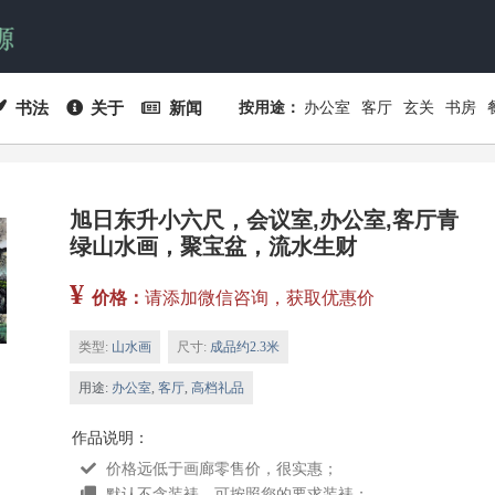
书法
关于
新闻
按用途：
办公室
客厅
玄关
书房
旭日东升小六尺，会议室,办公室,客厅青
绿山水画，聚宝盆，流水生财
¥
价格：
请添加微信咨询，获取优惠价
类型:
山水画
尺寸:
成品约2.3米
用途:
办公室
,
客厅
,
高档礼品
作品说明：
价格远低于画廊零售价，很实惠；
默认不含装裱，可按照您的要求装裱；