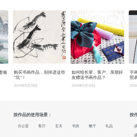
老板
购买书画作品，别掉进这些
如何给长辈、客户、亲朋好
字
“坑”！
友赠送书画作品？
照
2016年8月29日
2016年6月19日
201
按作品的使用场景：
按
办公室
客厅
玄关
书房
餐厅
礼品
成
成