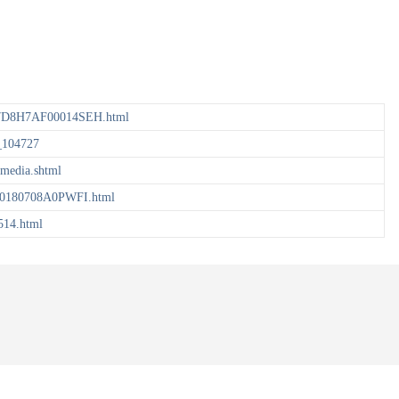
A7D8H7AF00014SEH.html
_104727
media.shtml
20180708A0PWFI.html
514.html