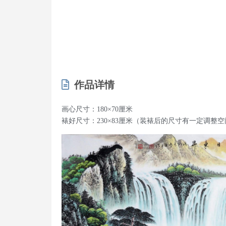
作品详情
画心尺寸：180×70厘米
裱好尺寸：230×83厘米（装裱后的尺寸有一定调整空