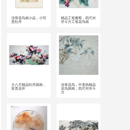
没骨花鸟画小品，小写
精品工笔葡萄，四尺对
意牡丹
开斗方工笔花鸟画
大八尺精品牡丹国画，
没骨花鸟，中美协精品
富贵花开
花鸟国画，四尺对开斗
方