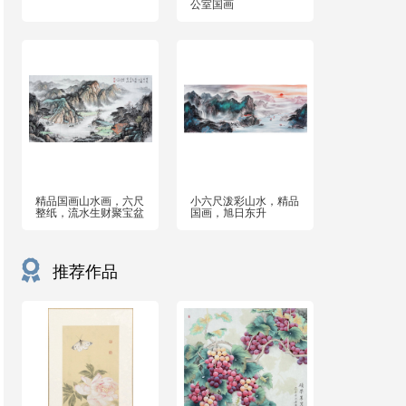
公室国画
精品国画山水画，六尺
小六尺泼彩山水，精品
整纸，流水生财聚宝盆
国画，旭日东升
推荐作品