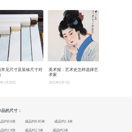
画常见尺寸及装裱尺寸对
美术报：艺术史怎样选择艺
表
术家
6年3月28日
2015年6月7日
作品的尺寸：
品约0.6米
成品约0.85米
成品约1.4米
品约1.8米
成品约2.3米
成品约3米