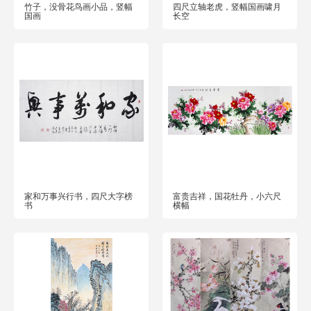
竹子，没骨花鸟画小品，竖幅
四尺立轴老虎，竖幅国画啸月
国画
长空
家和万事兴行书，四尺大字榜
富贵吉祥，国花牡丹，小六尺
书
横幅