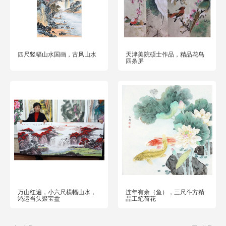
四尺竖幅山水国画，古风山水
天津美院硕士作品，精品花鸟
四条屏
万山红遍，小六尺横幅山水，
连年有余（鱼），三尺斗方精
鸿运当头聚宝盆
品工笔荷花