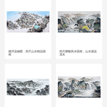
烟浮远岫图，四尺山水精品国
四尺横幅风水国画，山水源远
画
流长