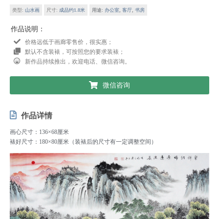
类型:
山水画
尺寸:
成品约1.8米
用途:
办公室
,
客厅
,
书房
作品说明：
价格远低于画廊零售价，很实惠；
默认不含装裱，可按照您的要求装裱；
新作品持续推出，欢迎电话、微信咨询。
微信咨询
作品详情
画心尺寸：136×68厘米
裱好尺寸：180×80厘米（装裱后的尺寸有一定调整空间）