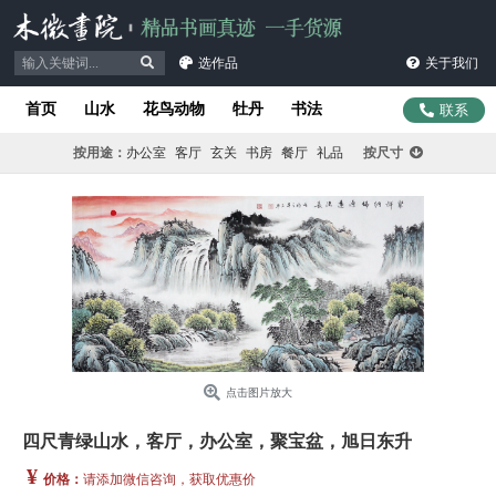
选作品
关于我们
首页
山水
花鸟动物
牡丹
书法
联系
按用途：
办公室
客厅
玄关
书房
餐厅
礼品
按尺寸
点击图片放大
四尺青绿山水，客厅，办公室，聚宝盆，旭日东升
¥
价格：
请添加微信咨询，获取优惠价