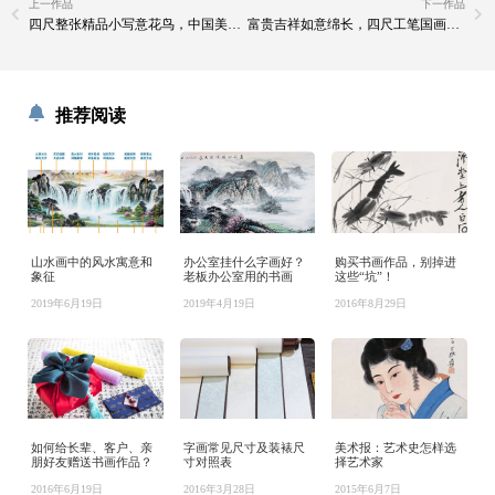
上一作品
下一作品
四尺整张精品小写意花鸟，中国美术家协会会员作品
富贵吉祥如意绵长，四尺工笔国画精品
推荐阅读
山水画中的风水寓意和
办公室挂什么字画好？
购买书画作品，别掉进
象征
老板办公室用的书画
这些“坑”！
2019年6月19日
2019年4月19日
2016年8月29日
如何给长辈、客户、亲
字画常见尺寸及装裱尺
美术报：艺术史怎样选
朋好友赠送书画作品？
寸对照表
择艺术家
2016年6月19日
2016年3月28日
2015年6月7日