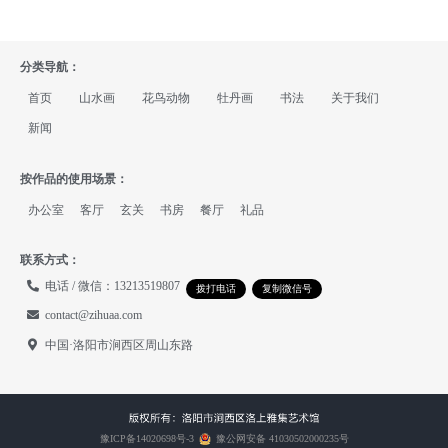
分类导航：
首页
山水画
花鸟动物
牡丹画
书法
关于我们
新闻
按作品的使用场景：
办公室
客厅
玄关
书房
餐厅
礼品
联系方式：
电话 / 微信：13213519807
拨打电话
复制微信号
contact@zihuaa.com
中国·洛阳市涧西区周山东路
豫ICP备14020698号-3
豫公网安备 41030502000235号