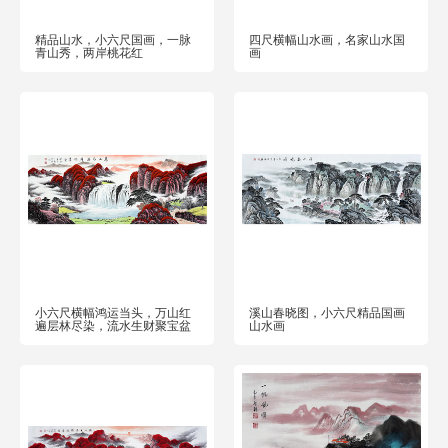
精品山水，小六尺国画，一脉
四尺横幅山水画，名家山水国
青山秀，两岸桃花红
画
小六尺横幅鸿运当头，万山红
溪山春晓图，小六尺精品国画
遍层林尽染，流水生财聚宝盆
山水画